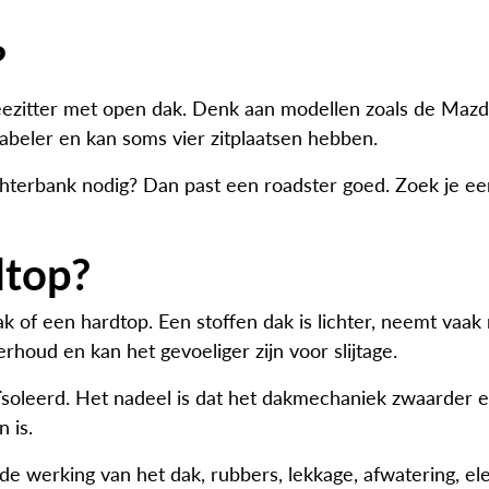
?
weezitter met open dak. Denk aan modellen zoals de M
tabeler en kan soms vier zitplaatsen hebben.
chterbank nodig? Dan past een roadster goed. Zoek je een
dtop?
k of een hardtop. Een stoffen dak is lichter, neemt vaak
houd en kan het gevoeliger zijn voor slijtage.
 geïsoleerd. Het nadeel is dat het dakmechaniek zwaarde
 is.
p de werking van het dak, rubbers, lekkage, afwatering, el