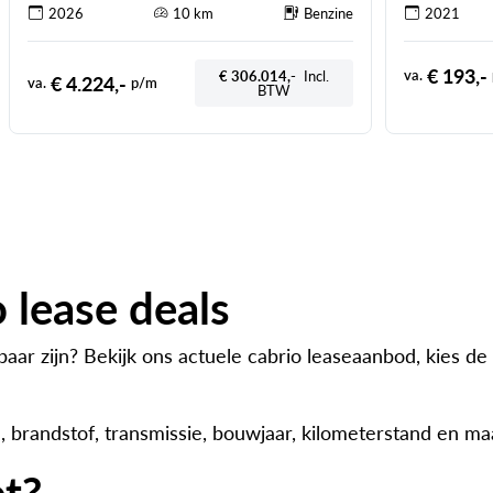
2026
10 km
Benzine
2021
€ 193,-
va.
€ 306.014,-
Incl.
€ 4.224,-
va.
p/m
BTW
o lease deals
baar zijn? Bekijk ons actuele cabrio leaseaanbod, kies de
 brandstof, transmissie, bouwjaar, kilometerstand en m
et?