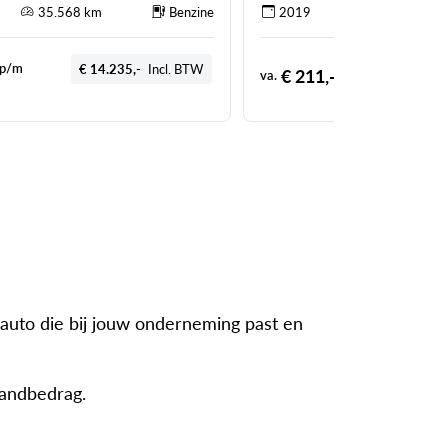
35.568 km
Benzine
2019
64.435 km
p/m
€ 14.235,-
Incl. BTW
€ 
€ 211,-
va.
p/m
 auto die bij jouw onderneming past en
aandbedrag.