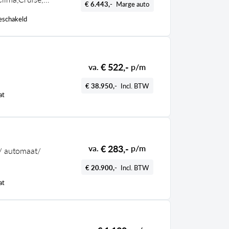
€ 6.443,-
Marge auto
k bij
eschakeld
€ 522,-
va.
p/m
€ 38.950,-
Incl. BTW
at
€ 283,-
va.
p/m
s/ automaat/
€ 20.900,-
Incl. BTW
at