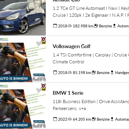
1.2 TCe GT Line Automaat l Navi l Keyl
Cruise l 120pk l 2e Eigenaar l N.A.P. l 
Apk tot 03-2027
2018
182.988 km
Benzine
Autom
Volkswagen Golf
1.4 TSI Comfortline | Carplay | Cruise 
Climate Control
2018
85.198 km
Benzine
Handges
BMW 1 Serie
118i Business Edition | Drive Assistan
Parkeersens. v+a
2022
64.205 km
Benzine
Automa