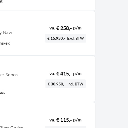
at
€ 258,-
va.
p/m
ay Navi
€ 15.950,-
Excl. BTW
hakeld
€ 415,-
va.
p/m
eer Sonos
€ 30.950,-
Incl. BTW
aat
€ 115,-
va.
p/m
r
lima,Cruise,P