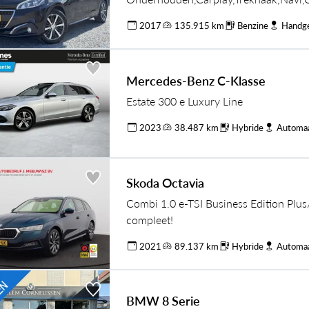
dc,Lm velgen,5 Deurs,N.A.P,Nieuwe Ap
2017
135.915 km
Benzine
Handg
Aflevering
Mercedes-Benz C-Klasse
Estate 300 e Luxury Line
2023
38.487 km
Hybride
Automa
Skoda Octavia
Combi 1.0 e-TSI Business Edition Plu
compleet!
2021
89.137 km
Hybride
Automa
BMW 8 Serie