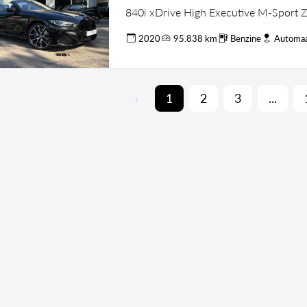
840i xDrive High Executive M-Sport Z
2020
95.838 km
Benzine
Automa
‹
1
2
3
...