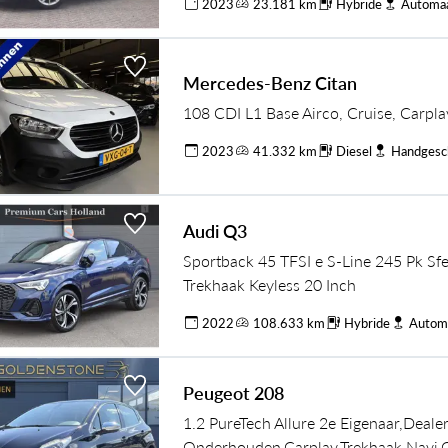
2023
23.181 km
Hybride
Automa
Mercedes-Benz Citan
108 CDI L1 Base Airco, Cruise, Carpl
2023
41.332 km
Diesel
Handgesc
Audi Q3
Sportback 45 TFSI e S-Line 245 Pk Sf
Trekhaak Keyless 20 Inch
2022
108.633 km
Hybride
Autom
Peugeot 208
1.2 PureTech Allure 2e Eigenaar,Deale
Onderhouden,Carplay,Trekhaak,Navi,C