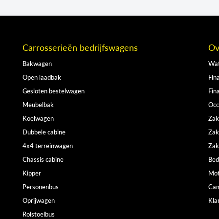
Carrosserieën bedrijfswagens
Ov
Bakwagen
Wat
Open laadbak
Fina
Gesloten bestelwagen
Fin
Meubelbak
Occ
Koelwagen
Zak
Dubbele cabine
Zak
4x4 terreinwagen
Zak
Chassis cabine
Bed
Kipper
Mot
Personenbus
Cam
Oprijwagen
Kla
Rolstoelbus