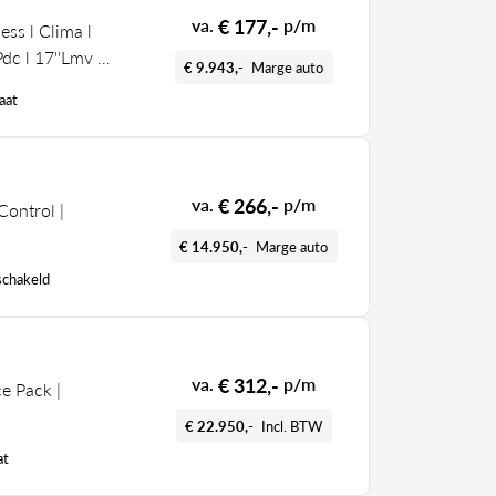
€ 177,-
va.
p/m
ess l Clima l
Pdc l 17''Lmv l
€ 9.943,-
Marge auto
aat
€ 266,-
va.
p/m
Control |
€ 14.950,-
Marge auto
chakeld
€ 312,-
va.
p/m
ce Pack |
€ 22.950,-
Incl. BTW
at