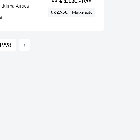
€ 1.120,-
va.
p/m
itklima Airsca
€ 62.950,-
Marge auto
at
1998
›