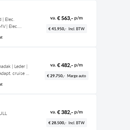
€ 563,-
va.
p/m
 | Elec.
MV | Elec.
€ 41.950,-
Incl. BTW
 Geluidswerend
at
€ 482,-
va.
p/m
adak | Leder |
apt. cruise |
€ 29.750,-
Marge auto
at
€ 382,-
va.
p/m
ULL
€ 28.500,-
Incl. BTW