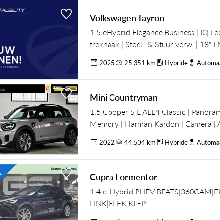
Volkswagen Tayron
1.5 eHybrid Elegance Business | IQ Led
trekhaak | Stoel- & Stuur verw. | 18" L
achterklep | Navigatie, Travel assist,
2025
25.351 km
Hybride
Automa
glas, All season banden
Mini Countryman
1.5 Cooper S E ALL4 Classic | Panoram
Memory | Harman Kardon | Camera | Ad
NL auto |
2022
44.504 km
Hybride
Automa
Cupra Formentor
1.4 e-Hybrid PHEV BEATS|360CAM|F
LINK|ELEK KLEP