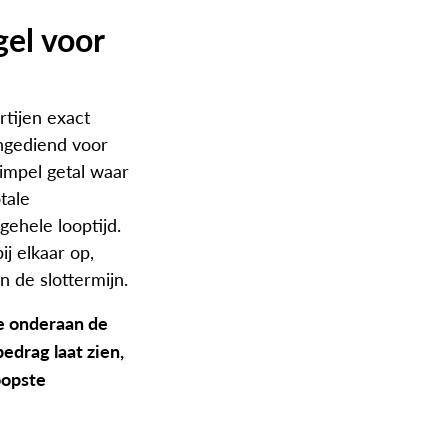
el voor
artijen exact
ngediend voor
simpel getal waar
tale
gehele looptijd.
ij elkaar op,
n de slottermijn.
e onderaan de
bedrag laat zien,
oopste