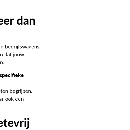
meer dan
en
bedrijfswagens
,
en dat jouw
n.
 specifieke
ten begrijpen.
aar ook een
tevrij