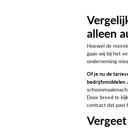
Vergelij
alleen a
Hoewel de meeste 
gaan wij bij het v
onderneming missc
Of je nu de tarie
bedrijfsmiddelen
z
schoonmaakmachine
Door breed te kijk
contract dat past 
Vergeet