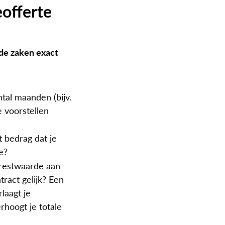
eofferte
nde zaken exact
ntal maanden (bijv.
 voorstellen
t bedrag dat je
e?
 restwaarde aan
tract gelijk? Een
laagt je
rhoogt je totale