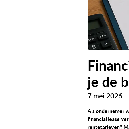
Financi
je de 
7 mei 2026
Als ondernemer wil
financial lease ve
rentetarieven". Ma