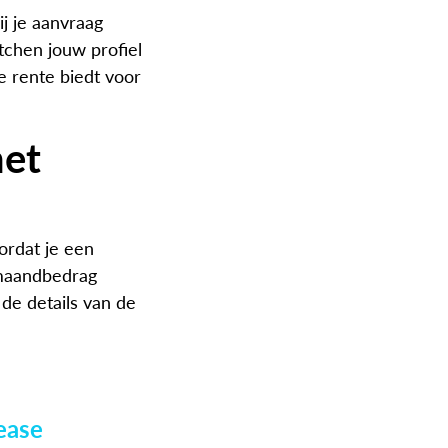
j je aanvraag
atchen jouw profiel
 rente biedt voor
het
oordat je een
r maandbedrag
 de details van de
lease