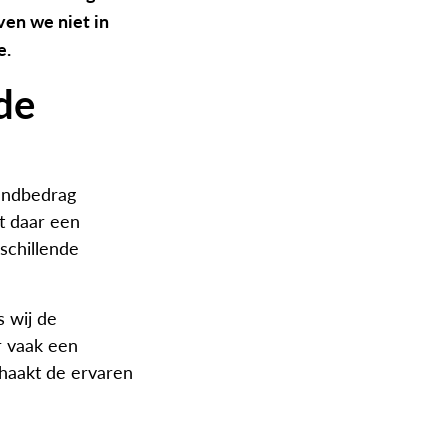
ven we niet in
e.
 de
aandbedrag
it daar een
schillende
s wij de
r vaak een
 haakt de ervaren