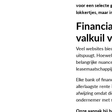
voor een selecte 
lokkertjes, maar in
Financia
valkuil 
Veel websites bie
uitspuugt. Hoewel 
belangrijke nuanc
leasemaatschappi
Elke bank of finan
allerlaagste rente
afwijzing omdat di
ondernemer met st
Onze aanpak bij he