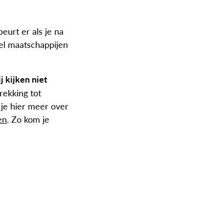
eurt er als je na
eel maatschappijen
j kijken niet
ekking tot
l je hier meer over
en
. Zo kom je