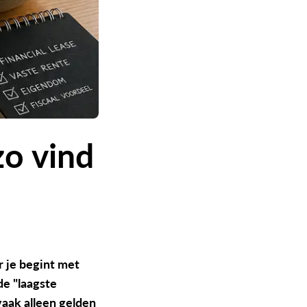
zo vind
r je begint met
de "laagste
vaak alleen gelden