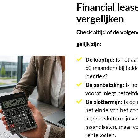
Financial leas
vergelijken
Check altijd of de volge
gelijk zijn:
De looptijd:
Is het aa
60 maanden) bij beide
identiek?
De aanbetaling:
Is he
vooraf inlegt hetzelfd
De slottermijn:
Is de
het einde van het con
hogere slottermijn ver
maandlasten, maar ve
rentekosten.