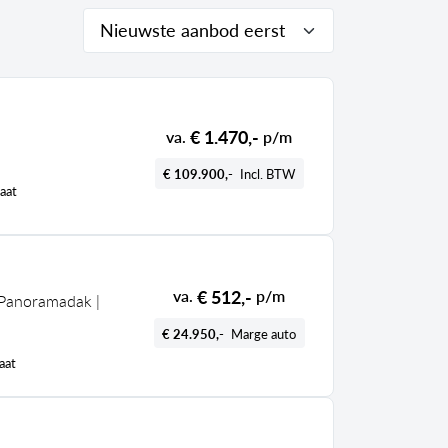
€ 1.470,-
va.
p/m
€ 109.900,-
Incl. BTW
aat
€ 512,-
va.
p/m
 Panoramadak |
€ 24.950,-
Marge auto
aat