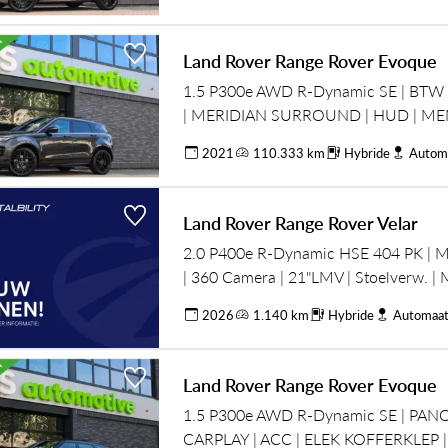
Land Rover Range Rover Evoque
1.5 P300e AWD R-Dynamic SE | BTW 
| MERIDIAN SURROUND | HUD | ME
DEALER ONDH |
2021
110.333 km
Hybride
Autom
Land Rover Range Rover Velar
2.0 P400e R-Dynamic HSE 404 PK | M
| 360 Camera | 21"LMV | Stoelverw. |
stoel | Elec. verst. stuurkolom, Electri
2026
1.140 km
Hybride
Automaa
achterklep, Matrix Led, Navigatie, App
Extra getint glas
Land Rover Range Rover Evoque
1.5 P300e AWD R-Dynamic SE | PANO
CARPLAY | ACC | ELEK KOFFERKLEP |