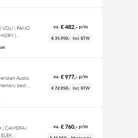
€ 482,-
va.
p/m
| VOL! | PANO
MORY |
€ 35.950,-
Incl. BTW
aat
€ 977,-
va.
p/m
eridian Audio
 Memory best.
€ 72.950,-
Incl. BTW
sche
t
. connect,
€ 760,-
va.
p/m
 | CAMERA |
 ELEK
€ 46.950,-
Marge auto