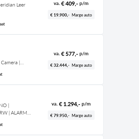
€ 409,-
va.
p/m
ridian Leer
€ 19.900,-
Marge auto
aat
€ 577,-
va.
p/m
| Camera |
€ 32.444,-
Marge auto
at
€ 1.294,-
va.
p/m
NO |
ERW | ALARM
€ 79.950,-
Marge auto
at