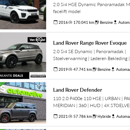
2.0 Si4 HSE Dynamic Panoramadak Me
facelift model
2016
170.041 km
Benzine
Autom
Land Rover Range Rover Evoque
2.0 Si4 SE Dynamic | Panoramadak |
Stoelverwarming | Lederen Bekleding 
Lane Assist
2019
47.741 km
Benzine
Automa
Land Rover Defender
110 2.0 P400e 110 HSE | URBAN | PA
MERIDIAN | 360 | HUD | 4X STOELV
3&5 | STUURVERW |
2021
57.786 km
Hybride
Automa