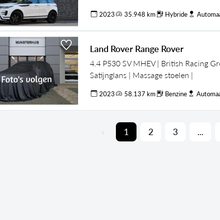
STOELEN |
2023
35.948 km
Hybride
Automa
Land Rover Range Rover
4.4 P530 SV MHEV | British Racing G
Satijnglans | Massage stoelen |
2023
58.137 km
Benzine
Automa
‹
1
2
3
...