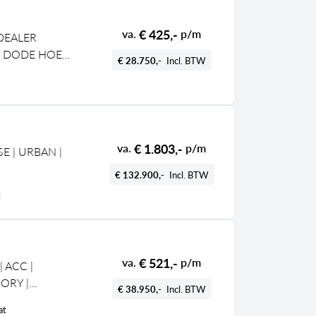
€ 425,-
va.
p/m
 DEALER
| DODE HOEK
€ 28.750,-
Incl. BTW
€ 1.803,-
va.
p/m
SE | URBAN |
€ 132.900,-
Incl. BTW
t
€ 521,-
va.
p/m
| ACC |
ORY |
€ 38.950,-
Incl. BTW
at