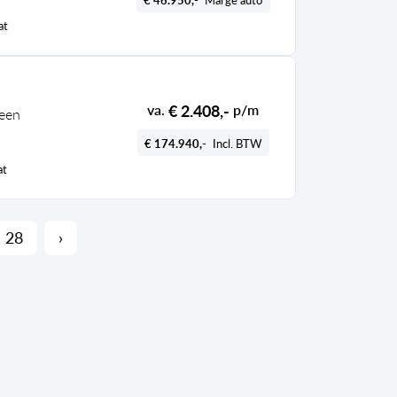
at
€ 2.408,-
va.
p/m
reen
€ 174.940,-
Incl. BTW
at
28
›