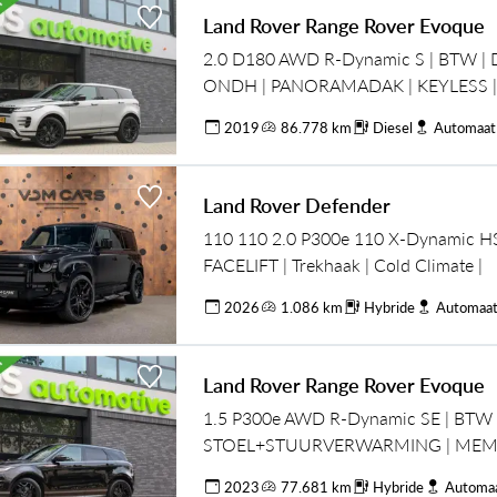
Land Rover Range Rover Evoque
2.0 D180 AWD R-Dynamic S | BTW |
ONDH | PANORAMADAK | KEYLESS 
| CAMERA |
2019
86.778 km
Diesel
Automaat
Land Rover Defender
110 110 2.0 P300e 110 X-Dynamic H
FACELIFT | Trekhaak | Cold Climate |
2026
1.086 km
Hybride
Automaa
Land Rover Range Rover Evoque
1.5 P300e AWD R-Dynamic SE | BTW 
STOEL+STUURVERWARMING | MEM
MERIDIAN |
2023
77.681 km
Hybride
Automa