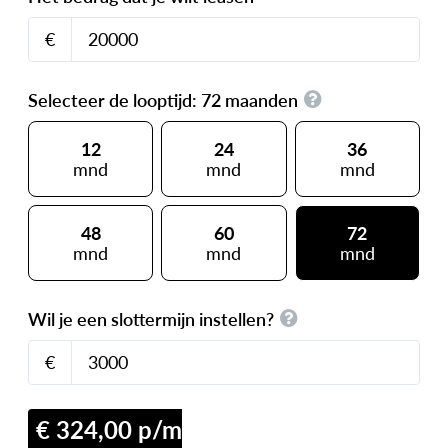
€
Selecteer de looptijd:
72
maanden
12
24
36
mnd
mnd
mnd
48
60
72
mnd
mnd
mnd
Wil je een slottermijn instellen?
€
€ 324,00 p/m