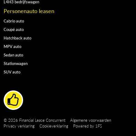
L4H3 bedrijfswagen
Personenauto leasen
Cabrio auto
Coupé auto
Hatchback auto
MPV auto
Sedan auto
Stationwagen
SUV auto
Copyright navigation
© 2026 Financial Lease Concurrent
Algemene voorwaarden
Privacy verklaring
Cookieverklaring
Powered by
1FS