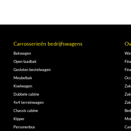
Carrosserieën bedrijfswagens
Ov
Bakwagen
Wat
Open laadbak
Fina
Gesloten bestelwagen
Fin
Meubelbak
Occ
Koelwagen
Zak
Dubbele cabine
Zak
4x4 terreinwagen
Zak
Chassis cabine
Bed
Kipper
Mot
Personenbus
Cam