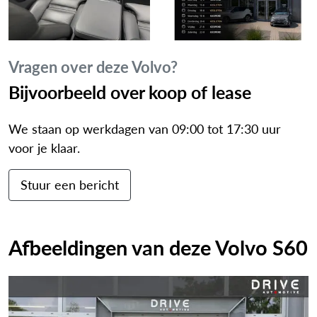
Navigatiesysteem full map
Onyx Black metallic (717)
Premium Audio by Harman Kardon (1033)
Vragen over deze Volvo?
Rijstrooksensor met correctie
Bijvoorbeeld over koop of lease
Roll Stability Control
Uitwijk assistent
We staan op werkdagen van 09:00 tot 17:30 uur
Vervolgbotsing preventie
voor je klaar.
Visual Park Assist met Front "Fisheye" view (139)
Voorstoelen verwarmd
Stuur een bericht
Achterbank neerklapbaar
Achteruitrij assistent
Achteruitrijcamera
Afbeeldingen van deze Volvo S60
Alarm klasse 1(startblokkering)
Aluminium interieur afwerking
Anti Blokkeer Systeem
Anti doorSlip Regeling