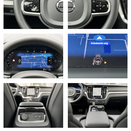
Start/stop systeem
Stuur kunstleder
Stuurwiel multifunctioneel
Stuurwiel verwarmd
Verkeersbord detectie
Vermoeidheids herkenning
Volledig digitaal instrumentenpaneel
WiFi voorbereiding
Zij airbag(s) voor