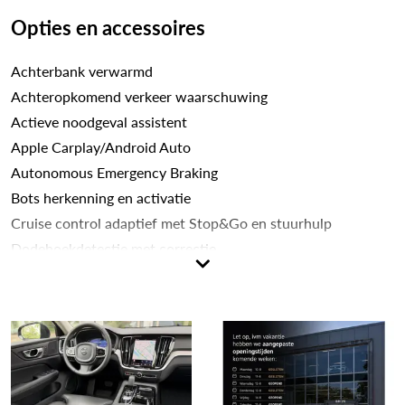
Opties en accessoires
Achterbank verwarmd
Achteropkomend verkeer waarschuwing
Actieve noodgeval assistent
Apple Carplay/Android Auto
Autonomous Emergency Braking
Bots herkenning en activatie
Cruise control adaptief met Stop&Go en stuurhulp
Dodehoekdetectie met correctie
Electronic climate controle
Elektrisch bedienbaar glazen panoramisch schuif-/kanteldak
met elektrisch bedienbaar zonnescherm (030)
Lederen bekleding
LED koplampen
Lichtmetalen velgen multi-spaaks 18"