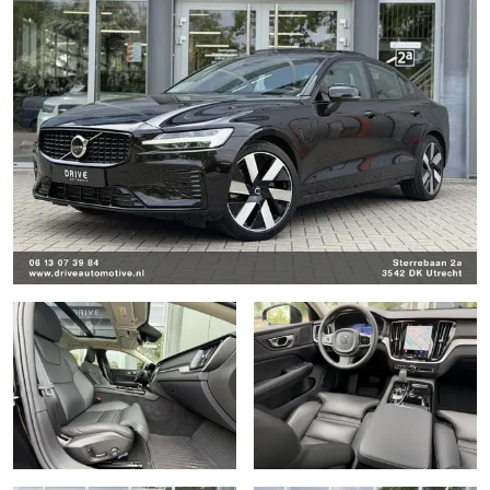
Armsteun achter
Armsteun voor
Bandenspanningscontrolesysteem
Bestuurdersairbag
Binnenspiegel automatisch dimmend
Bluetooth telefoonvoorbereiding
Boordcomputer
Bots waarschuwing systeem
Brake Assist System
Buitenspiegel(s) automatisch dimmend
Buitenspiegels elektrisch inklapbaar
Buitenspiegels elektrisch verstel- en verwarmbaar
Centrale deurvergrendeling met afstandsbediening
Chroom delen exterieur
Comfortstoel(en)
Connected services