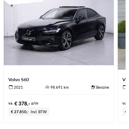
Volvo S60
Vo
2021
98.691 km
Benzine
€ 378,-
va.
p/m
va.
€ 27.850,-
Incl. BTW
€ 