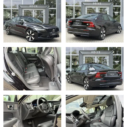
DAB ontvanger
Dimlichten automatisch
Elektrisch bedienbare achterklep met sensorsturing
Elektrische ramen achter
Elektrische ramen voor
Elektrisch verstelb. bestuurdersstoel met geheugen
Elektrisch verstelb. passagiersstoel met geheugen
Elektronische remkrachtverdeling
Elektronisch Stabiliteits Programma
Geluidsimulator
Grootlichtassistent
Hill hold functie
Hoofd airbag(s) achter
Hoofd airbag(s) voor
Hoofdsteunen actief
Houtafwerking interieur