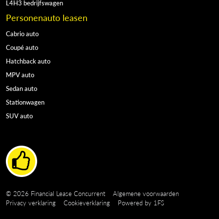
L4H3 bedrijfswagen
Personenauto leasen
Cabrio auto
Coupé auto
Hatchback auto
MPV auto
Sedan auto
Stationwagen
SUV auto
Copyright navigation
© 2026 Financial Lease Concurrent
Algemene voorwaarden
Privacy verklaring
Cookieverklaring
Powered by
1FS