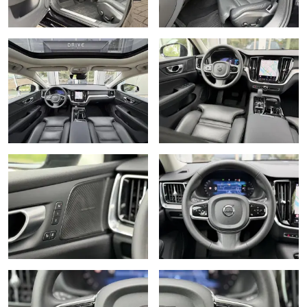
Interieur voorverwarmingsinstallatie
Keyless entry
Keyless start
Kruisend verkeer detectie
Lendesteunen (verstelbaar)
Multimedia-voorbereiding
Multimedia scherm klein
Oplaadmogelijkheid
Parkeersensor achter
Parkeersensor voor
Passagiersairbag
RDW-leges
Regensensor
Ruitensproeiers verwarmbaar
Sfeerverlichting
Spraakbediening