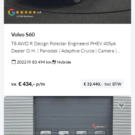
Volvo S60
T8 AWD R Design Polestar Engineerd PHEV 405pk
Dealer O.H. | Panodak | Adaptive Cruise | Camera |
Harman / Kardon | Lederen Sportstoelen Memory &
2022
83.494 km
Hybride
Verwarmd | Keyless | Stuur Verwarmd | Apple Carplay
| Navigatie | DAB | Plug In Hybrid |
€ 434,-
va.
p/m
€ 32.440,-
Incl. BTW