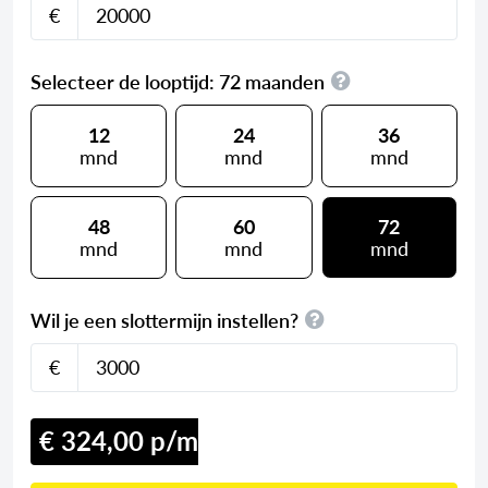
€
Selecteer de looptijd:
72
maanden
12
24
36
mnd
mnd
mnd
48
60
72
mnd
mnd
mnd
Wil je een slottermijn instellen?
€
€ 324,00 p/m