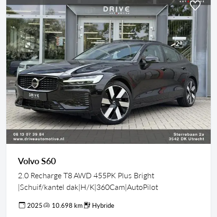
Volvo S60
2.0 Recharge T8 AWD 455PK Plus Bright
|Schuif/kantel dak|H/K|360Cam|AutoPilot
2025
10.698 km
Hybride