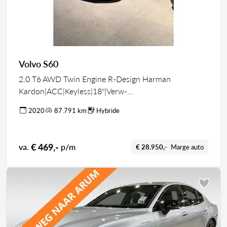
Volvo S60
2.0 T6 AWD Twin Engine R-Design Harman
Kardon|ACC|Keyless|18"|Verw-
sportstoelen|Standkachel
2020
87.791 km
Hybride
€ 469,-
va.
p/m
€ 28.950,-
Marge auto