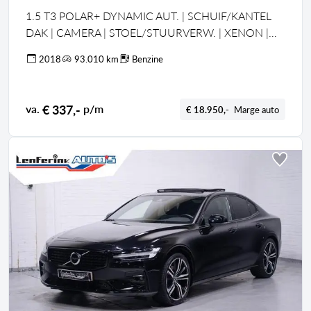
1.5 T3 POLAR+ DYNAMIC AUT. | SCHUIF/KANTEL
DAK | CAMERA | STOEL/STUURVERW. | XENON |
PDC
2018
93.010 km
Benzine
€ 337,-
va.
p/m
€ 18.950,-
Marge auto