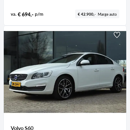
€ 694,-
va.
p/m
€ 42.900,-
Marge auto
Volvo S60