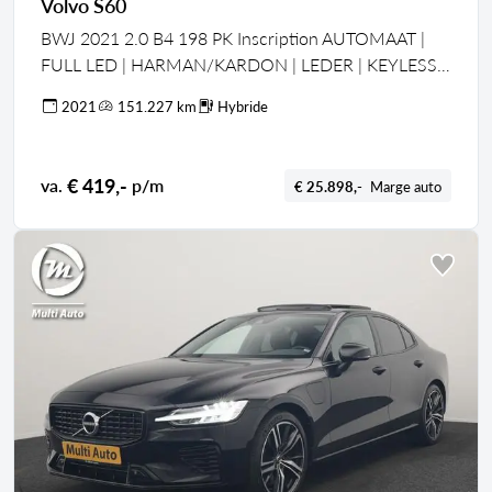
Volvo S60
BWJ 2021 2.0 B4 198 PK Inscription AUTOMAAT |
FULL LED | HARMAN/KARDON | LEDER | KEYLESS |
ELEKTR. STOELEN | ADAPTIVE CRUISE | STOEL +
2021
151.227 km
Hybride
STUURVERW. | DAB + | CAMERA | DODE HOEK |
LMV | PDC
€ 419,-
va.
p/m
€ 25.898,-
Marge auto