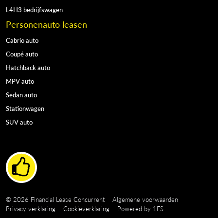
L4H3 bedrijfswagen
Personenauto leasen
Cabrio auto
Coupé auto
Hatchback auto
MPV auto
Sedan auto
Stationwagen
SUV auto
Copyright navigation
© 2026 Financial Lease Concurrent
Algemene voorwaarden
Privacy verklaring
Cookieverklaring
Powered by
1FS