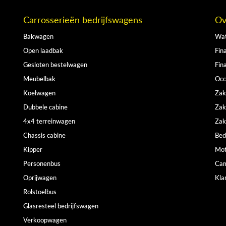
Carrosserieën bedrijfswagens
Ov
Bakwagen
Wat
Open laadbak
Fina
Gesloten bestelwagen
Fin
Meubelbak
Occ
Koelwagen
Zak
Dubbele cabine
Zak
4x4 terreinwagen
Zak
Chassis cabine
Bed
Kipper
Mot
Personenbus
Cam
Oprijwagen
Kla
Rolstoelbus
Glasresteel bedrijfswagen
Verkoopwagen