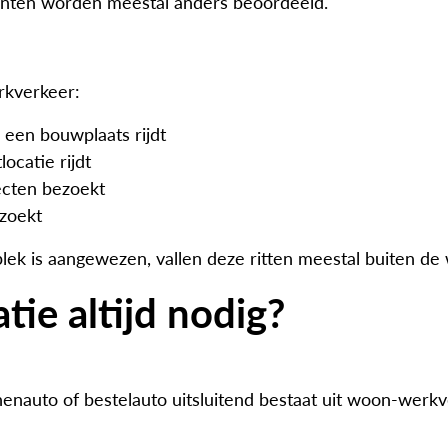
lanten worden meestal anders beoordeeld.
rkverkeer:
 een bouwplaats rijdt
ocatie rijdt
jecten bezoekt
zoekt
rkplek is aangewezen, vallen deze ritten meestal buiten 
atie altijd nodig?
auto of bestelauto uitsluitend bestaat uit woon-werkver